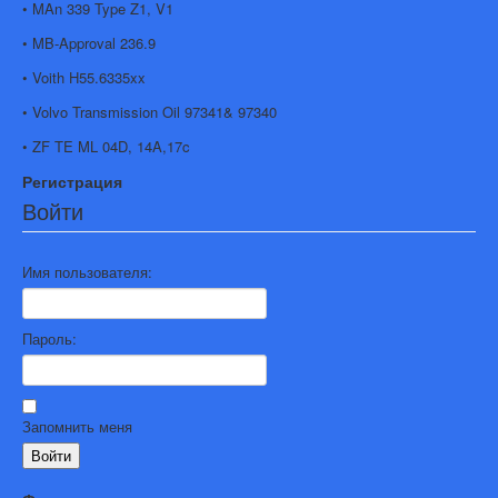
• MAn 339 Type Z1, V1
• MB-Approval 236.9
• Voith H55.6335xx
• Volvo Transmission Oil 97341& 97340
• ZF TE ML 04D, 14A,17c
Регистрация
Войти
Имя пользователя:
Пароль:
Запомнить меня
Войти