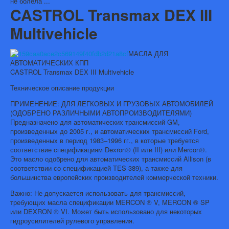
не болела ...
CASTROL Transmax DEX III
Multivehicle
МАСЛА ДЛЯ
АВТОМАТИЧЕСКИХ КПП
CASTROL Transmax DEX III Multivehicle
Техническое описание продукции
ПРИМЕНЕНИЕ: ДЛЯ ЛЕГКОВЫХ И ГРУЗОВЫХ АВТОМОБИЛЕЙ
(ОДОБРЕНО РАЗЛИЧНЫМИ АВТОПРОИЗВОДИТЕЛЯМИ)
Предназначено для автоматических транс­миссий GM,
произведенных до 2005 г., и автоматических трансмиссий Ford,
произ­веденных в период 1983–1996 гг., в которые требуется
соответствие спецификациям Dexron® (II или III) или Mercon®.
Это масло одобрено для автоматических трансмиссий Allison (в
соответствии со спецификацией TES 389), а также для
большинства евро­пейских производителей коммерческой техники.
Важно: Не допускается использовать для трансмиссий,
требующих масла специфи­кации MERCON ® V, MERCON ® SP
или DEXRON ® VI. Может быть использовано для некоторых
гидроусилителей рулевого управления.