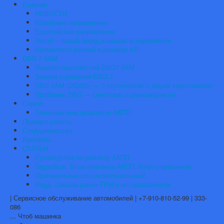
Главная
НОВОСТИ
Корейское направление
Европейское направление
Vernet – новый бренд в нашем ассортименте
Натяжители ремней и роликов AD
DSG 7 0AM
Ошибки трансмиссий DSG7 0AM
Замена сцепления DSG 7
DSG 0AM (DQ200) — 7 ступенчатая с двумя сцеплениями
Проблемы DSG — симптомы и разновидности
Сервис
Типичные неисправности АКПП
Принцип работы
Сотрудничество
Контакты
СТАТЬИ
Руководства по ремонту АКПП
Гидроблок. Блок клапанов АКПП. Блок управления.
Оригинальные или неоригинальные!
Форд. Замена ремня ГРМ и его компонентов
| Сервисное обслуживание автомобилей | +7-910-810-52-99 | 333-
086
... Чтоб машинка