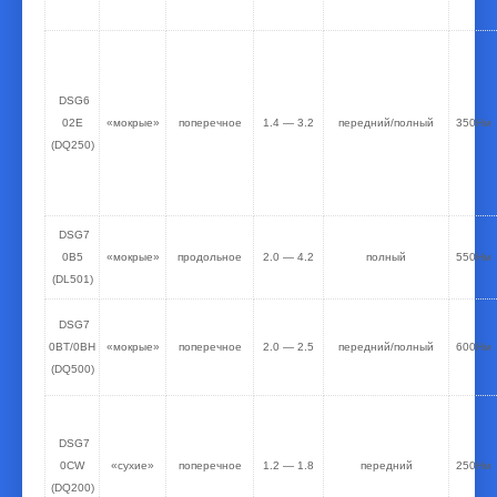
DSG6
02E
«мокрые»
поперечное
1.4 — 3.2
передний/полный
350Нм
(DQ250)
DSG7
0B5
«мокрые»
продольное
2.0 — 4.2
полный
550Нм
(DL501)
DSG7
0BT/0BH
«мокрые»
поперечное
2.0 — 2.5
передний/полный
600Нм
(DQ500)
DSG7
0CW
«сухие»
поперечное
1.2 — 1.8
передний
250Нм
(DQ200)