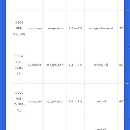
DSG7
0D9
«мокрые»
поперечное
1.4 — 2.0
передний/полный
350Нм
(DQ250)
DSG7
0CK
«мокрые»
продольное
1.4 — 3.0
передний
600Нм
(DL382-
7F)
DSG7
0CL
«мокрые»
продольное
2.0 — 3.0
полный
600Нм
(DL382-
7Q)
полный