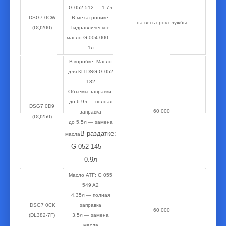
G 052 512 — 1.7л
DSG7 0CW
В мехатронике:
на весь срок службы
(DQ200)
Гидравлическое
масло G 004 000 —
1л
В коробке: Масло
для КП DSG G 052
182
Объемы заправки:
до 6.9л — полная
DSG7 0D9
60 000
заправка
(DQ250)
до 5.5л — замена
В раздатке:
масла
G 052 145 —
0.9л
Масло ATF:
G 055
549 A2
4.35л — полная
DSG7 0CK
заправка
60 000
(DL382-7F)
3.5л — замена
масла