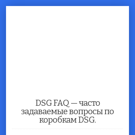
| Сервисное обслуживание автомобилей |
+7-910-810-52-99 | 333-086
... Чтоб машинка
не болела ...
DSG FAQ — часто
задаваемые вопросы по
коробкам DSG.