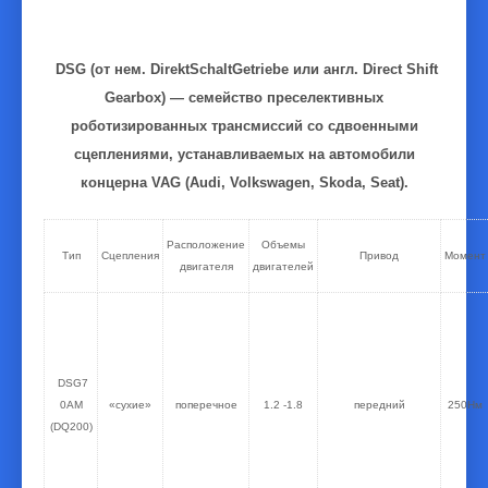
DSG (от нем. DirektSchaltGetriebe или англ. Direct Shift
Gearbox) — семейство преселективных
роботизированных трансмиссий со сдвоенными
сцеплениями, устанавливаемых на автомобили
концерна VAG (Audi, Volkswagen, Skoda, Seat).
Расположение
Объемы
Тип
Сцепления
Привод
Момент
двигателя
двигателей
DSG7
0AM
«сухие»
поперечное
1.2 -1.8
передний
250Нм
(DQ200)