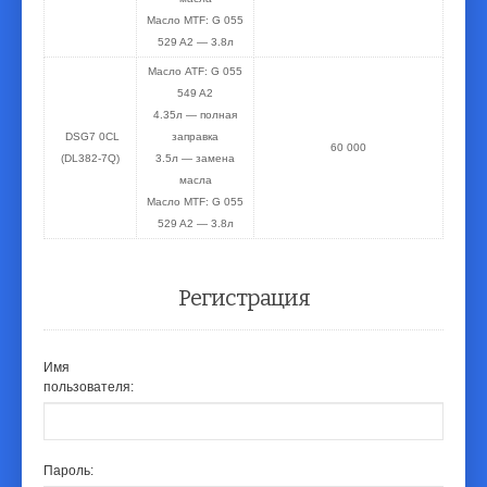
Масло MTF:
G 055
529 A2
— 3.8л
Масло ATF:
G 055
549 A2
4.35л — полная
DSG7 0CL
заправка
60 000
(DL382-7Q)
3.5л — замена
масла
Масло MTF:
G 055
529 A2
— 3.8л
Регистрация
Имя
пользователя:
Пароль: