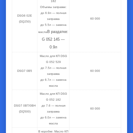
182
Объемы заправки:
до 6.9л — полная
DSG6 02E
60 000
заправка
(DQ250)
до 5.5л — замена
В раздатке:
масла
G 052 145 —
0.9л
Масло для КП DSG
G 052 529
до 7.5л — полная
DSG7 0B5
60 000
заправка
до 6.7л — замена
масла
Масло для КП DSG
G 052 182
DSG7 0BT/0BH
до 7.6 — полная
60 000
(DQ500)
заправка
до 6.0л — замена
масла
В коробке: Масло КП