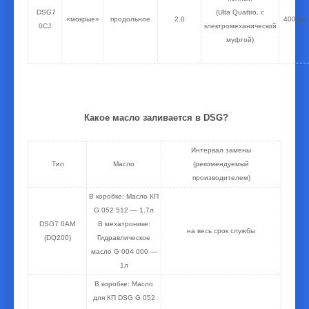
DSG7
(Ulta Quattro, c
«мокрые»
продольное
2.0
400Нм
0СJ
электромеханической
муфтой)
Какое масло заливается в DSG?
Интервал замены
Тип
Масло
(рекомендуемый
производителем)
В коробке: Масло КП
G 052 512 — 1.7л
DSG7 0AM
В мехатронике:
на весь срок службы
(DQ200)
Гидравлическое
масло G 004 000 —
1л
В коробке: Масло
для КП DSG G 052