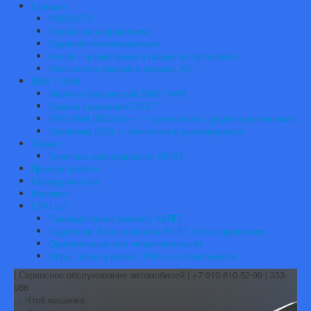
Главная
НОВОСТИ
Корейское направление
Европейское направление
Vernet – новый бренд в нашем ассортименте
Натяжители ремней и роликов AD
DSG 7 0AM
Ошибки трансмиссий DSG7 0AM
Замена сцепления DSG 7
DSG 0AM (DQ200) — 7 ступенчатая с двумя сцеплениями
Проблемы DSG — симптомы и разновидности
Сервис
Типичные неисправности АКПП
Принцип работы
Сотрудничество
Контакты
СТАТЬИ
Руководства по ремонту АКПП
Гидроблок. Блок клапанов АКПП. Блок управления.
Оригинальные или неоригинальные!
Форд. Замена ремня ГРМ и его компонентов
| Сервисное обслуживание автомобилей | +7-910-810-52-99 | 333-
086
... Чтоб машинка