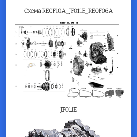
Схема RE0F10A_JF011E_RE0F06A
JF011E