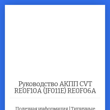
| Сервисное обслуживание автомобилей |
+7-910-810-52-99 | 333-086
... Чтоб машинка
не болела ...
Руководство АКПП CVT
RE0F10A (JF011E) RE0F06A
Полезная информация | Типичные